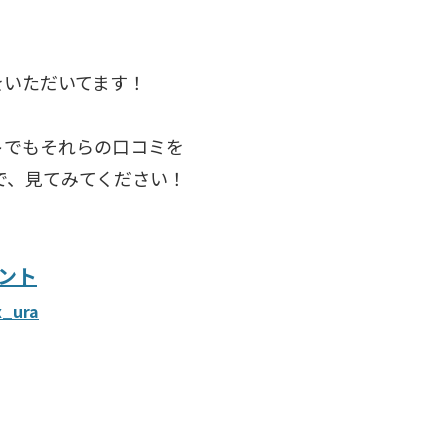
をいただいてます！
トでもそれらの口コミを
で、見てみてください！
ント
x_ura