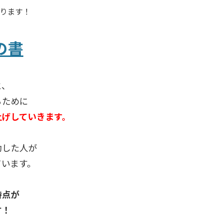
なります！
の書
と、
るために
上げしていきます。
動した人が
ています。
時点が
す！