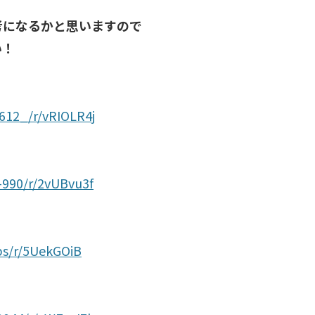
考になるかと思いますので
い！
-7612_/r/vRIOLR4j
0-990/r/2vUBvu3f
-ps/r/5UekGOiB