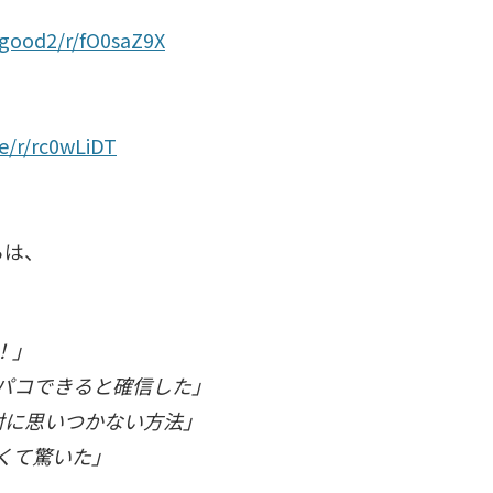
psgood2/r/fO0saZ9X
se/r/rc0wLiDT
らは、
！」
パコできると確信した」
対に思いつかない方法」
くて驚いた」