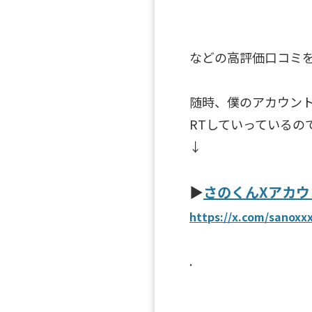
などの高評価口コミ
随時、僕のアカウン
RTしていっているの
↓
▶︎
さのくんXアカウ
https://x.com/sanoxx
.