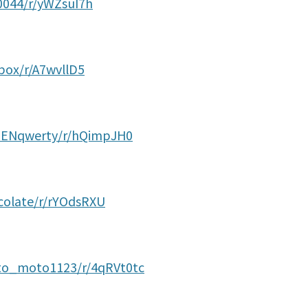
170044/r/yWZsuI7h
-box/r/A7wvllD5
REENqwerty/r/hQimpJH0
ocolate/r/rYOdsRXU
oto_moto1123/r/4qRVt0tc