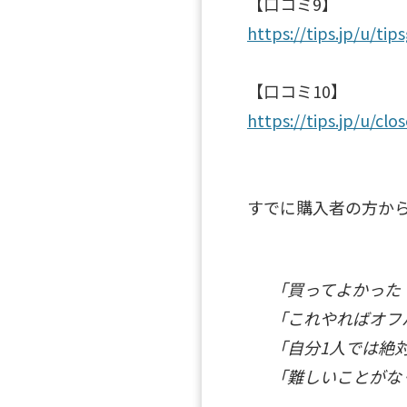
【口コミ9】
https://tips.jp/u/ti
【口コミ10】
https://tips.jp/u/clo
すでに購入者の方か
「買ってよかった
「これやればオフ
「自分1人では絶
「難しいことがな