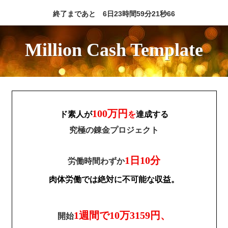
終了まであと
6日
23時間
59分
20秒
58
Million Cash Template
100万円
ド素人が
を
達成する
究極の錬金プロジェクト
1日10分
労働時間わずか
肉体労働では絶対に不可能な収益。
1週間で10万3159円、
開始